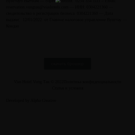
Вунгтауб Вьетнам — горячия линия: 0254 354 1111 – Email:
reservation.vungtau@viashotels.com — ИНН: 0304221360 —
сведительство о регистрации бизнеса: 0304221360 — Дата
выдачи: 12/01/2022 от Главное налоговое управление Вунгтау —
Кондао
скачать брошюр
Vias Hotel Vung Tau © 2022
Политика конфиденциальности
Статья и условия
Developed by Alpha Creative