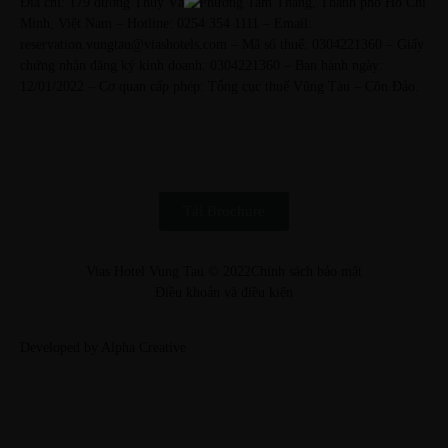
Địa chỉ: 179 đường Thùy Vân, Phường Tam Thắng, Thành phố Hồ Chí
Minh, Việt Nam – Hotline: 0254 354 1111 – Email:
reservation.vungtau@viashotels.com – Mã số thuế: 0304221360 – Giấy
chứng nhận đăng ký kinh doanh: 0304221360 – Ban hành ngày:
12/01/2022 – Cơ quan cấp phép: Tổng cục thuế Vũng Tàu – Côn Đảo.
Tải Brochure
Vias Hotel Vung Tau © 2022
Chính sách bảo mật
Điều khoản và điều kiện
Developed by Alpha Creative