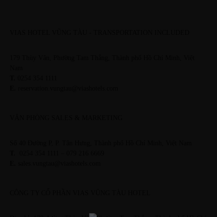
VIAS HOTEL VŨNG TÀU - TRANSPORTATION INCLUDED
179 Thùy Vân, Phường Tam Thắng, Thành phố Hồ Chí Minh, Việt
Nam
T.
0254 354 1111
E.
reservation.vungtau@viashotels.com
VĂN PHÒNG SALES & MARKETING
Số 40 Đường P, P. Tân Hưng, Thành phố Hồ Chí Minh, Việt Nam
T.
0254 354 1111 – 079 216 6669
E.
sales.vungtau@viashotels.com
CÔNG TY CỔ PHẦN VIAS VŨNG TÀU HOTEL