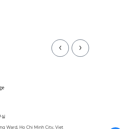
‹
›
Eleven to 
무실
ng Ward, Ho Chi Minh City, Viet