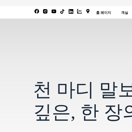
홈 페이지
객실
천 마디 말
깊은, 한 장