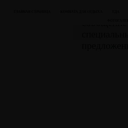
Напишите 
ГЛАВНАЯ СТРАНИЦА
КОМНАТА ДЛЯ ОТДЫХА
ЕДА
сообщение
ФОТОГАЛЕ
специальн
предложен
179 Thuy Van, Ward 
Tau P
Примерно 2 часа о