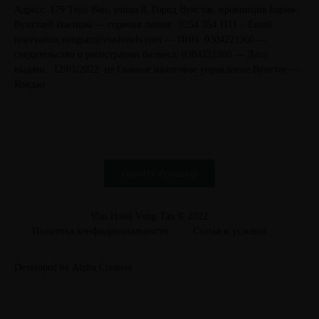
Адресс: 179 Тхуи Ван, улица 8, Город Вунгтау, провинция Бария-
Вунгтауб Вьетнам — горячия линия: 0254 354 1111 – Email:
reservation.vungtau@viashotels.com — ИНН: 0304221360 —
сведительство о регистрации бизнеса: 0304221360 — Дата
выдачи: 12/01/2022 от Главное налоговое управление Вунгтау —
Кондао
скачать брошюр
Vias Hotel Vung Tau © 2022
Политика конфиденциальности
Статья и условия
Developed by Alpha Creative