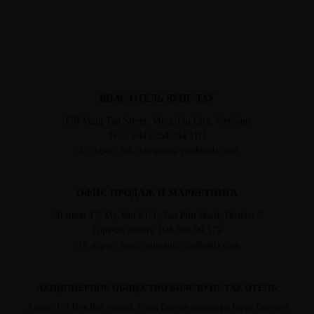
ВИАС ОТЕЛЬ ВУНГ ТАУ
179 Vung Tau Street, Vung Tau City, VietNam
Тел.: +84 0254 354 1111
Эл. адрес: info.vungtau@viashotels.com
ОФИС ПРОДАЖ И МАРКЕТИНГА
50 street 17, My Van S1-1, Tan Phu Ward, District 7
Горячая линия: 028 888 99 579
Эл. адрес: sales.vungtau@viashotels.com
АКЦИОНЕРНОЕ ОБЩЕСТВО ВИАС ВУНГ ТАУ ОТЕЛЬ
Адресс: 179 Тхуи Ван, улица 8, Город Вунгтау, провинция Бария-Вунгтауб