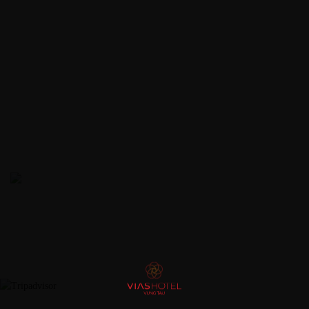
Điều Hòa Nhiệt Độ
Két Sắt An Toàn
Cà phê/ Trà
Máy Sấy Tóc
Nước Khoáng Miễn Phí
Bàn Làm Việc
Wifi Miễn Phí
Tivi Màn Hình Phẳng