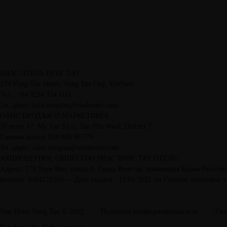
ВИАС ОТЕЛЬ ВУНГ ТАУ
179 Vung Tau Street, Vung Tau City, VietNam
Тел.: +84 0254 354 1111
Эл. адрес: info.vungtau@viashotels.com
ОФИС ПРОДАЖ И МАРКЕТИНГА
50 street 17, My Van S1-1, Tan Phu Ward, District 7
Горячая линия: 028 888 99 579
Эл. адрес: sales.vungtau@viashotels.com
АКЦИОНЕРНОЕ ОБЩЕСТВО ВИАС ВУНГ ТАУ ОТЕЛЬ
Адресс: 179 Тхуи Ван, улица 8, Город Вунгтау, провинция Бария-Вунгтау
бизнеса: 0304221360 — Дата выдачи: 12/01/2022 от Главное налоговое 
скачать брошюр
Vias Hotel Vung Tau © 2022
Политика конфиденциальности
Ста