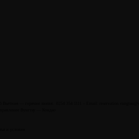
б Вьетнам — горячия линия: 0254 354 1111 – Email: reservation.vungtau
управление Вунгтау — Кондао
тья и условия