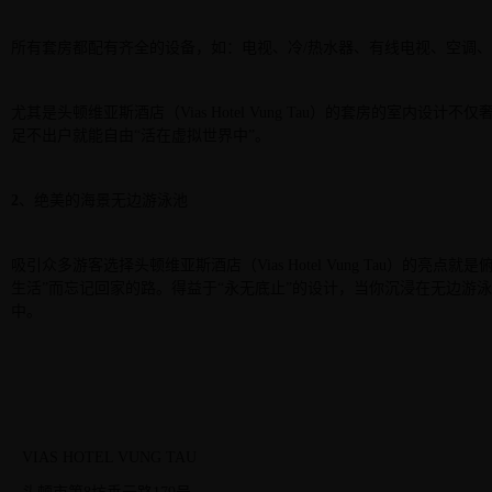
所有套房都配有齐全的设备，如：电视、冷
/
热水器、有线电视、空调、
尤其是头顿维亚斯酒店（
Vias Hotel Vung Tau
）的套房的室内设计不仅
足不出户就能自由
“
活在虚拟世界中
”
。
2
、绝美的海景无边游泳池
吸引众多游客选择头顿维亚斯酒店（
Vias Hotel Vung Tau
）的亮点就是
生活
”
而忘记回家的路。得益于
“
永无底止
”
的设计，当你沉浸在无边游泳
中。
VIAS HOTEL VUNG TAU