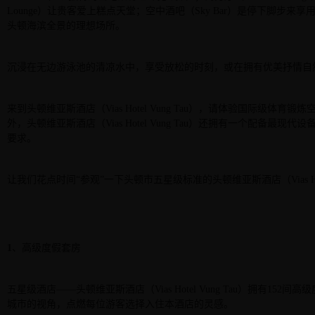
Lounge
）让贵客爱上糕点天堂；空中酒吧（
Sky Bar
）是停下脚步来享
头顿海滨全景的理想场所。
沉浸在无边游泳池的清凉水中，享受放松的时刻，或在拥有优美抒情自
来到头顿维亚斯酒店（
Vias Hotel Vung Tau
），请体验国际级体育锻炼
外，头顿维亚斯酒店（
Vias Hotel Vung Tau
）还拥有一个配备最现代设
要求。
让我们花点时间
“
参观
”
一下头顿市五星级标准的头顿维亚斯酒店（
Vias 
1
、高级度假套房
五星级酒店
——
头顿维亚斯酒店（
Vias Hotel Vung Tau
）拥有
152
间高级
城市的视角，点燃每位游客选择入住本酒店的灵感。