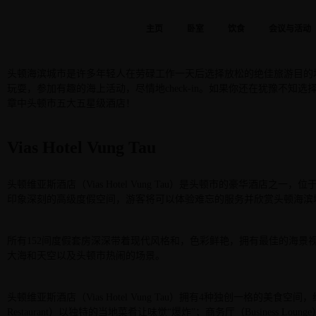
主页
卧室
饮食
会议与活动
头顿海滨城市是许多年轻人在劳碌工作一天后选择放松的绝佳旅游目的
玩耍，参加有趣的海上活动，尽情地
check-in
。如果你还在犹豫不知选
章中头顿市五大五星级酒店！
Vias Hotel Vung Tau
头顿维亚斯酒店（
Vias Hotel Vung Tau
）是头顿市的豪华酒店之一，位
印象深刻的高级度假空间，游客将可以体验难忘的服务并欣赏头顿海滨
所有
152
间度假套房深深带着现代风格和，色彩鲜艳，拥有最佳的海景
大海和天空以及头顿市热闹的场景。
头顿维亚斯酒店（
Vias Hotel Vung Tau
）拥有
4
种独创一格的美食空间，
Restaurant
）以独特的当地菜肴让味觉
“
爆炸
”
；商务厅（
Business Lounge