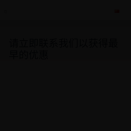
请立即联系我们以获得最
早的优惠
地址
头顿市第8坊垂云路179号
坐车
从胡志明市到我们的酒店大约2小时。