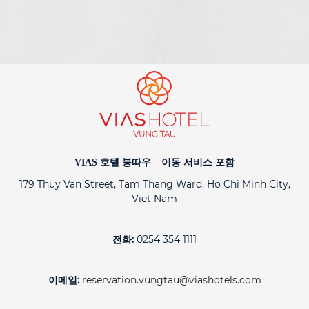
VIAS 호텔 붕따우 – 이동 서비스 포함
179 Thuy Van Street, Tam Thang Ward, Ho Chi Minh City,
Viet Nam
전화:
0254 354 1111
이메일:
reservation.vungtau@viashotels.com