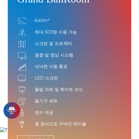
640m²
최대 500명 수용 가능
스크린 및 프로젝터
음향 및 영상 시스템
넉넉한 이동 통로
LED 스크린
플립 차트 및 화이트 보드
필기구 세트
생수 제공
꽃 장식으로 꾸며진 테이블