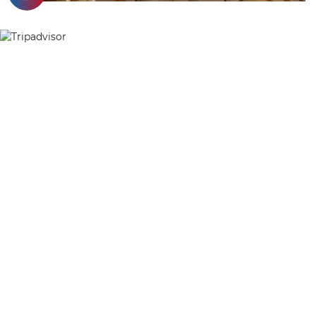
ELITE MEETING
PACKAGE – HỘI NGHỊ
ĐẲNG CẤP KÈM LƯU
TRÚ
Sở hữu nhiều không gian tổ chức hội nghị và sự
kiện sang trọng, Vias Hotel Vũng Tàu tự hào là
điểm đến chuyên nghiệp, đẳng cấp sẵn sàng đáp
ứng mọi yêu cầu tổ chức yến tiệc, hội nghị tầm cỡ
lớn cho đến tiệc thân mật, lễ kỷ niệm, hay sự kiện
doanh nghiệp.
CHI TIẾT
ĐẶT NGAY