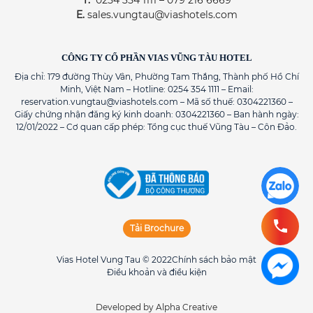
T.
0254 354 1111 – 079 216 6669
E.
sales.vungtau@viashotels.com
CÔNG TY CỔ PHẦN VIAS VŨNG TÀU HOTEL
Địa chỉ: 179 đường Thùy Vân, Phường Tam Thắng, Thành phố Hồ Chí
Minh, Việt Nam – Hotline: 0254 354 1111 – Email:
reservation.vungtau@viashotels.com – Mã số thuế: 0304221360 –
Giấy chứng nhận đăng ký kinh doanh: 0304221360 – Ban hành ngày:
12/01/2022 – Cơ quan cấp phép: Tổng cục thuế Vũng Tàu – Côn Đảo.
Tải Brochure
Vias Hotel Vung Tau © 2022
Chính sách bảo mật
Điều khoản và điều kiện
Developed by Alpha Creative