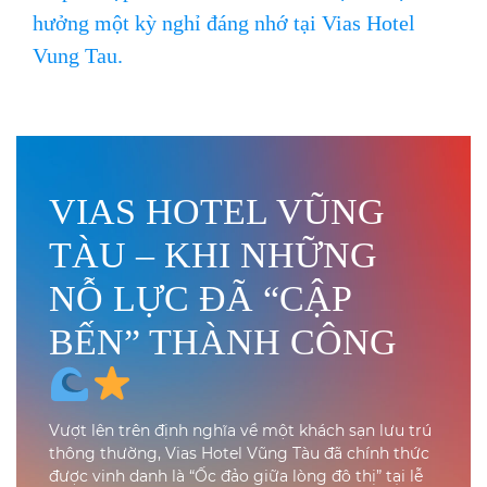
hưởng một kỳ nghỉ đáng nhớ tại Vias Hotel
Vung Tau.
VIAS HOTEL VŨNG
TÀU – KHI NHỮNG
NỖ LỰC ĐÃ “CẬP
BẾN” THÀNH CÔNG
Vượt lên trên định nghĩa về một khách sạn lưu trú
thông thường, Vias Hotel Vũng Tàu đã chính thức
được vinh danh là “Ốc đảo giữa lòng đô thị” tại lễ