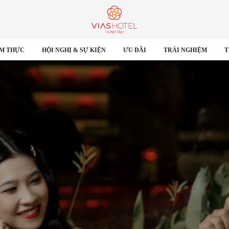
M THỰC
HỘI NGHỊ & SỰ KIỆN
ƯU ĐÃI
TRẢI NGHIỆM
T