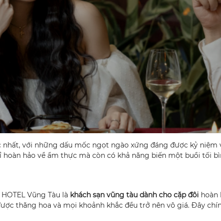
ộc nhất, với những dấu mốc ngọt ngào xứng đáng được kỷ niệm v
ỉ hoàn hảo về ẩm thực mà còn có khả năng biến một buổi tối bì
AS HOTEL Vũng Tàu là
khách sạn vũng tàu dành cho cặp đôi
hoàn 
ược thăng hoa và mọi khoảnh khắc đều trở nên vô giá. Đây chín