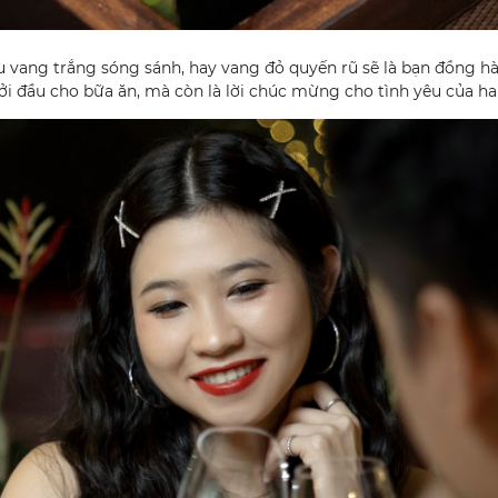
u vang trắng sóng sánh, hay vang đỏ quyến rũ sẽ là bạn đồng h
khởi đầu cho bữa ăn, mà còn là lời chúc mừng cho tình yêu của ha