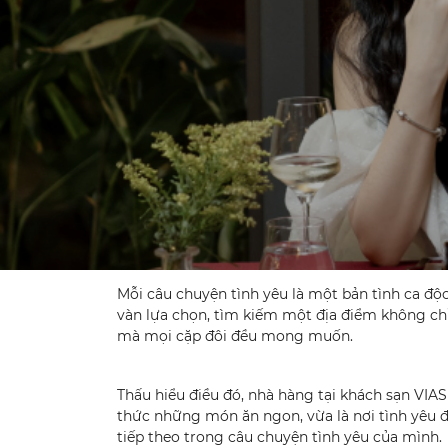
Mỗi câu chuyện tình yêu là một bản tình ca đ
vàn lựa chọn, tìm kiếm một địa điểm không ch
mà mọi cặp đôi đều mong muốn.
Thấu hiểu điều đó, nhà hàng tại khách sạn VI
thức những món ăn ngon, vừa là nơi tình yêu đ
tiếp theo trong câu chuyện tình yêu của mình.