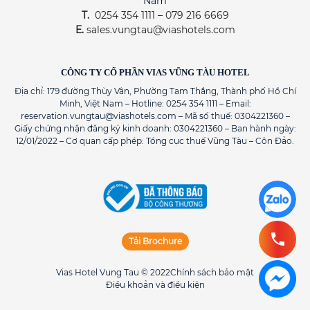
Nam
T.
0254 354 1111 – 079 216 6669
E.
sales.vungtau@viashotels.com
CÔNG TY CỔ PHẦN VIAS VŨNG TÀU HOTEL
Địa chỉ: 179 đường Thùy Vân, Phường Tam Thắng, Thành phố Hồ Chí
Minh, Việt Nam – Hotline: 0254 354 1111 – Email:
reservation.vungtau@viashotels.com – Mã số thuế: 0304221360 –
Giấy chứng nhận đăng ký kinh doanh: 0304221360 – Ban hành ngày:
12/01/2022 – Cơ quan cấp phép: Tổng cục thuế Vũng Tàu – Côn Đảo.
Tải Brochure
Vias Hotel Vung Tau © 2022
Chính sách bảo mật
Điều khoản và điều kiện