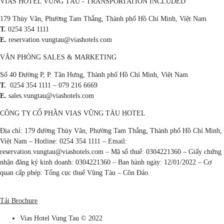
VIAS HOTEL VŨNG TÀU - TRANSPORTATION INCLUDED
179 Thùy Vân, Phường Tam Thắng, Thành phố Hồ Chí Minh, Việt Nam
T.
0254 354 1111
E.
reservation.vungtau@viashotels.com
VĂN PHÒNG SALES & MARKETING
Số 40 Đường P, P. Tân Hưng, Thành phố Hồ Chí Minh, Việt Nam
T.
0254 354 1111 – 079 216 6669
E.
sales.vungtau@viashotels.com
CÔNG TY CỔ PHẦN VIAS VŨNG TÀU HOTEL
Địa chỉ: 179 đường Thùy Vân, Phường Tam Thắng, Thành phố Hồ Chí Minh,
Việt Nam – Hotline: 0254 354 1111 – Email:
reservation.vungtau@viashotels.com – Mã số thuế: 0304221360 – Giấy chứng
nhận đăng ký kinh doanh: 0304221360 – Ban hành ngày: 12/01/2022 – Cơ
quan cấp phép: Tổng cục thuế Vũng Tàu – Côn Đảo.
Tải Brochure
Vias Hotel Vung Tau © 2022