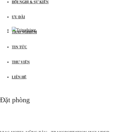
HỘI NGHỊ & SỰ KIỆN
ƯU ĐÃI
TRẢI NGHIỆM
TIN TỨC
THƯ VIỆN
LIÊN HỆ
Đặt phòng