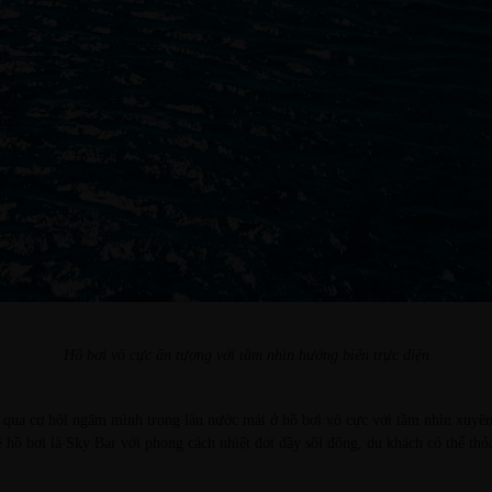
Hồ bơi vô cực ấn tượng với tầm nhìn hướng biển trực diện
 qua cơ hội ngâm mình trong làn nước mát ở hồ bơi vô cực với tầm nhìn xuyên 
ồ bơi là Sky Bar với phong cách nhiệt đới đầy sôi động, du khách có thể thỏa