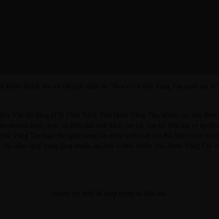
 khiến khách lưu trú bất giác nhận ra: “Hóa ra có một Vũng Tàu quen mà lạ”
ùy Vân sôi động (179 Thùy Vân), Vias Hotel Vũng Tàu, khách sạn vừa được v
ia Awards bình chọn, là điểm đến mới dành cho các bạn trẻ hiện đại và ưa thí
h phố Vũng Tàu hoặc thư giãn trong làn nước xanh mát của Bãi Sau và tản bộ t
 đáo nằm ngay trong lòng khách sạn mới là điều khiến Vias Hotel Vũng Tàu trở
Lobby với thiết kế sang trọng và hiện đại