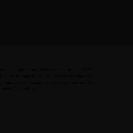
.
inh danh giải thưởng “Khách sạn biển tốt nhất 2022”
ch du lịch trải nghiệm. Đến đây, du khách dễ dàng khám
rên những bãi cát vàng mịn chỉ cách khách sạn vài bước
 nên thực sự nổi bật và khác biệt.