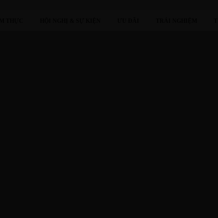
M THỰC
HỘI NGHỊ & SỰ KIỆN
ƯU ĐÃI
TRẢI NGHIỆM
T