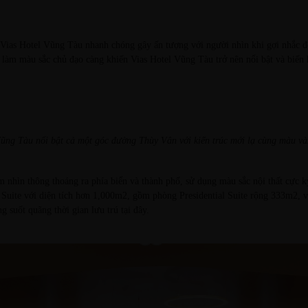
a Vias Hotel Vũng Tàu nhanh chóng gây ấn tượng với người nhìn khi gợi nhắc 
làm màu sắc chủ đạo càng khiến Vias Hotel Vũng Tàu trở nên nổi bật và biến h
Vũng Tàu nổi bật cả một góc đường Thùy Vân với kiến trúc mới lạ cùng màu và
 nhìn thông thoáng ra phía biển và thành phố, sử dụng màu sắc nội thất cực k
l Suite với diện tích hơn 1,000m2, gồm phòng Presidential Suite rộng 333m2, và
 suốt quãng thời gian lưu trú tại đây.