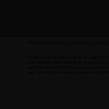
Vias Hotel Vũng Tàu mang đến những trải nghiệm độc nhất
Sở hữu vị trí đắc địa ở
Bãi Sau
và nằm trên cung đường Th
(Best Beach Hotel Award 2022) do tạp chí uy tín Luxuo As
phá các địa điểm du lịch nổi tiếng ở ngay trung tâm thàn
chân. Hơn thế nữa, chính những trải nghiệm mới lạ và độc