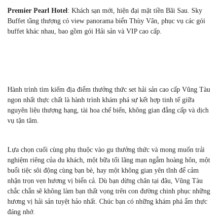
Premier Pearl Hotel
: Khách sạn mới, hiện đại mặt tiền Bãi Sau. Sky
Buffet tầng thượng có view panorama biển Thùy Vân, phục vụ các gói
buffet khác nhau, bao gồm gói Hải sản và VIP cao cấp.
Hành trình tìm kiếm địa điểm thưởng thức set hải sản cao cấp Vũng Tàu
ngon nhất thực chất là hành trình khám phá sự kết hợp tinh tế giữa
nguyên liệu thượng hạng, tài hoa chế biến, không gian đẳng cấp và dịch
vụ tận tâm.
Lựa chọn cuối cùng phụ thuộc vào gu thưởng thức và mong muốn trải
nghiệm riêng của du khách, một bữa tối lãng mạn ngắm hoàng hôn, một
buổi tiệc sôi động cùng bạn bè, hay một không gian yên tĩnh để cảm
nhận trọn vẹn hương vị biển cả. Dù bạn dừng chân tại đâu, Vũng Tàu
chắc chắn sẽ không làm bạn thất vọng trên con đường chinh phục những
hương vị hải sản tuyệt hảo nhất. Chúc bạn có những khám phá ẩm thực
đáng nhớ.