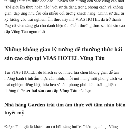
thưởng thức ẩm thực độc đáo”. Khách sạn hướng đến việc cung cấp một
“thế giới ẩm thực hoàn hảo” với sự đa dạng trong phong cách và không
gian, đáp ứng nhu cầu của nhiều đối tượng khách hàng. Chính sự đầu tư
kỹ lưỡng vào trải nghiệm ẩm thực này mà VIAS HOTEL đã trở thành
ứng cử viên sáng giá cho danh hiệu địa điểm thưởng thức set hải sản cao
cấp Vũng Tàu ngon nhất.
Những không gian lý tưởng để thưởng thức hải
sản cao cấp tại VIAS HOTEL Vũng Tàu
Tại VIAS HOTEL, du khách sẽ có nhiều lựa chọn không gian để tận
hưởng hành trình ẩm thực của mình, mỗi nơi mang một phong cách và
trải nghiệm riêng biệt, hứa hẹn sẽ làm phong phú thêm trải nghiệm
thưởng thức
set hải sản cao cấp Vũng Tàu
của bạn:
Nhà hàng Garden trái tim ẩm thực với tầm nhìn biển
tuyệt mỹ
Được đánh giá là khách sạn có bữa sáng buffet “siêu ngon” tại Vũng