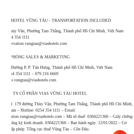
VIAS HOTEL VŨNG TÀU - TRANSPORTATION INCLUDED
179 Thùy Vân, Phường Tam Thắng, Thành phố Hồ Chí Minh, Việt Nam
T.
0254 354 1111
E.
reservation.vungtau@viashotels.com
VĂN PHÒNG SALES & MARKETING
Số 40 Đường P, P. Tân Hưng, Thành phố Hồ Chí Minh, Việt Nam
T.
0254 354 1111 – 079 216 6669
E.
sales.vungtau@viashotels.com
CÔNG TY CỔ PHẦN VIAS VŨNG TÀU HOTEL
Địa chỉ: 179 đường Thùy Vân, Phường Tam Thắng, Thành phố Hồ Chí Minh,
Việt Nam – Hotline: 0254 354 1111 – Email:
reservation.vungtau@viashotels.com – Mã số thuế: 0304221360 – Giấy chứng
nhận đăng ký kinh doanh: 0304221360 – Ban hành ngày: 12/01/2022 – Cơ
quan cấp phép: Tổng cục thuế Vũng Tàu – Côn Đảo.