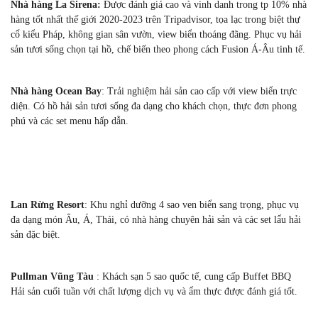
Nhà hàng La Sirena:
Được đánh giá cao và vinh danh trong tp 10% nhà
hàng tốt nhất thế giới 2020-2023 trên Tripadvisor, tọa lạc trong biệt thự
cổ kiểu Pháp, không gian sân vườn, view biển thoáng đãng. Phục vụ hải
sản tươi sống chọn tại hồ, chế biến theo phong cách Fusion Á-Âu tinh tế.
Nhà hàng Ocean Bay
: Trải nghiệm hải sản cao cấp với view biển trực
diện. Có hồ hải sản tươi sống đa dạng cho khách chọn, thực đơn phong
phú và các set menu hấp dẫn.
Lan Rừng Resort
: Khu nghỉ dưỡng 4 sao ven biển sang trọng, phục vụ
đa dạng món Âu, Á, Thái, có nhà hàng chuyên hải sản và các set lẩu hải
sản đặc biệt.
Pullman Vũng Tàu
: Khách sạn 5 sao quốc tế, cung cấp Buffet BBQ
Hải sản cuối tuần với chất lượng dịch vụ và ẩm thực được đánh giá tốt.