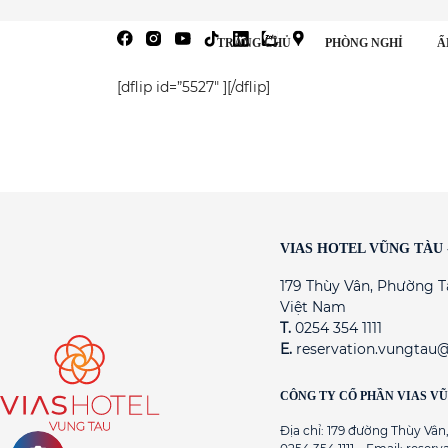
TRANG CHỦ
PHÒNG NGHỈ
Ẩ
[dflip id=”5527″ ][/dflip]
VIAS HOTEL VŨNG TÀU
179 Thùy Vân, Phường T
Việt Nam
T.
0254 354 1111
E.
reservation.vungtau@
CÔNG TY CỔ PHẦN VIAS V
Địa chỉ: 179 đường Thùy Vâ