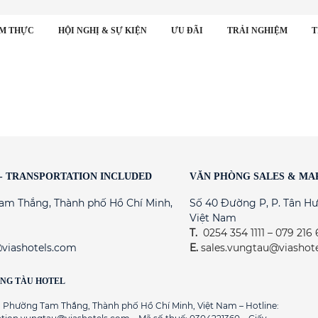
M THỰC
HỘI NGHỊ & SỰ KIỆN
ƯU ĐÃI
TRẢI NGHIỆM
T
 - TRANSPORTATION INCLUDED
VĂN PHÒNG SALES & MA
am Thắng, Thành phố Hồ Chí Minh,
Số 40 Đường P, P. Tân Hư
Việt Nam
T.
0254 354 1111 – 079 216
viashotels.com
E.
sales.vungtau@viashot
ŨNG TÀU HOTEL
n, Phường Tam Thắng, Thành phố Hồ Chí Minh, Việt Nam – Hotline: