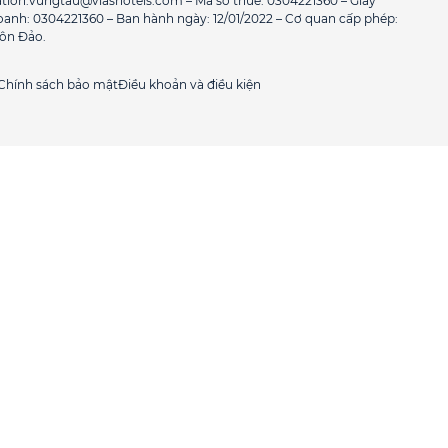
rvation.vungtau@viashotels.com – Mã số thuế: 0304221360 – Giấy
anh: 0304221360 – Ban hành ngày: 12/01/2022 – Cơ quan cấp phép:
Côn Đảo.
Chính sách bảo mật
Điều khoản và điều kiện