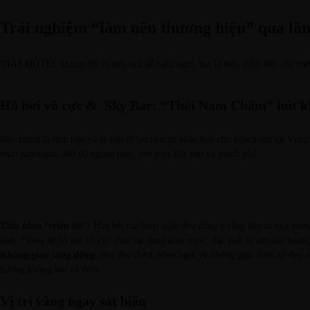
Trải nghiệm “làm nên thương hiệu” qua lă
VIAS HOTEL không chỉ là một nơi để nghỉ ngơi, mà là một điểm đến của nhữn
Hồ bơi vô cực & Sky Bar: “Thỏi Nam Châm” hút k
Đây chính là linh hồn và là yếu tố tạo nên sự khác biệt cho
khách sạn tại Vũng
nhìn panorama 360 độ ngoạn mục, ôm trọn Bãi Sau và thành phố.
Tầm nhìn “triệu đô”:
Hầu hết các bình luận đều đồng ý rằng đây là một tro
viết:
“View từ hồ bơi vô cực thực sự đáng kinh ngạc, đặc biệt là vào lúc hoàn
Không gian sống động:
Sky Bar được khen ngợi về không gian thiết kế đẹp mắ
hưởng không khí về đêm.
Vị trí vàng ngay sát biển