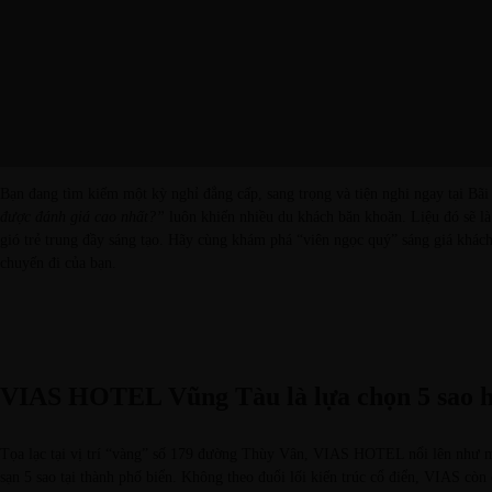
Bạn đang tìm kiếm một kỳ nghỉ đẳng cấp, sang trọng và tiện nghi ngay tại B
được đánh giá cao nhất?”
luôn khiến nhiều du khách băn khoăn. Liệu đó sẽ là
gió trẻ trung đầy sáng tạo.
Hãy cùng khám phá “viên ngọc quý” sáng giá khách
chuyến đi của bạn.
VIAS HOTEL Vũng Tàu là lựa chọn 5 sao h
Tọa lạc tại vị trí “vàng”
số 179 đường Thùy Vân
, VIAS HOTEL nổi lên như một
sạn 5 sao tại thành phố biển. Không theo đuổi lối kiến trúc cổ điển, VIAS còn