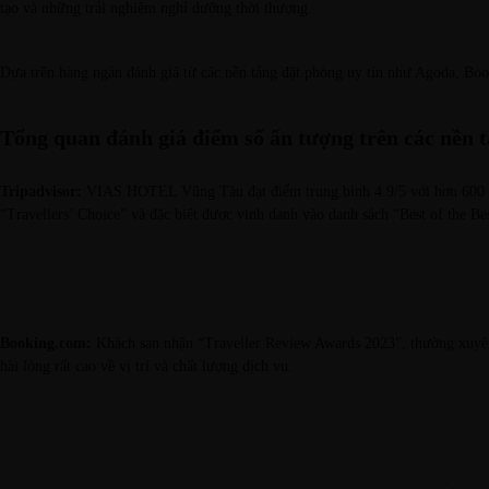
tạo và những trải nghiệm nghỉ dưỡng thời thượng.
Dựa trên hàng ngàn đánh giá từ các nền tảng đặt phòng uy tín như Agoda, Book
Tổng quan đánh giá điểm số ấn tượng trên các nền t
Tripadvisor
:
VIAS HOTEL Vũng Tàu đạt điểm trung bình 4.9/5 với hơn 600 đán
“Travellers’ Choice” và đặc biệt được vinh danh vào danh sách “Best of the Bes
Booking.com
:
Khách sạn nhận “Traveller Review Awards 2023”, thường xuyên đ
hài lòng rất cao về vị trí và chất lượng dịch vụ.