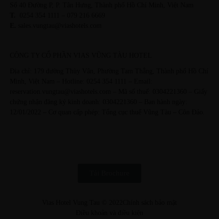
Số 40 Đường P, P. Tân Hưng, Thành phố Hồ Chí Minh, Việt Nam
T.
0254 354 1111 – 079 216 6669
E.
sales.vungtau@viashotels.com
CÔNG TY CỔ PHẦN VIAS VŨNG TÀU HOTEL
Địa chỉ: 179 đường Thùy Vân, Phường Tam Thắng, Thành phố Hồ Chí
Minh, Việt Nam – Hotline: 0254 354 1111 – Email:
reservation.vungtau@viashotels.com – Mã số thuế: 0304221360 – Giấy
chứng nhận đăng ký kinh doanh: 0304221360 – Ban hành ngày:
12/01/2022 – Cơ quan cấp phép: Tổng cục thuế Vũng Tàu – Côn Đảo.
Tải Brochure
Vias Hotel Vung Tau © 2022
Chính sách bảo mật
Điều khoản và điều kiện