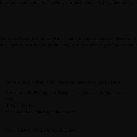
muốn có một kỳ nghỉ với bãi biển ngay trước ngưỡng cửa, thuận tiện tối đa c
Với vị trí đắc địa, thiết kế sáng tạo và những trải nghiệm độc đáo,
khách sạn 5
khen ngợi và điểm số đánh giá ấn tượng, trở thành một trong những lựa chọn 
VIAS HOTEL VŨNG TÀU - TRANSPORTATION INCLUDED
179 Thùy Vân, Phường Tam Thắng, Thành phố Hồ Chí Minh, Việt
Nam
T.
0254 354 1111
E.
reservation.vungtau@viashotels.com
VĂN PHÒNG SALES & MARKETING