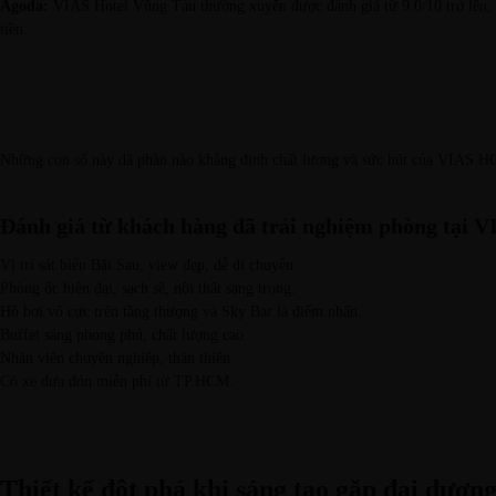
Agoda
:
VIAS Hotel Vũng Tàu thường xuyên được đánh giá từ 9.0/10 trở lên, xế
tiền.
Những con số này đã phần nào khẳng định chất lượng và sức hút của VIAS H
Đánh giá từ khách hàng đã trải nghiệm phòng tại
Vị trí sát biển Bãi Sau, view đẹp, dễ di chuyển.
Phòng ốc hiện đại, sạch sẽ, nội thất sang trọng.
Hồ bơi vô cực trên tầng thượng và Sky Bar là điểm nhấn.
Buffet sáng phong phú, chất lượng cao.
Nhân viên chuyên nghiệp, thân thiện.
Có xe đưa đón miễn phí từ TP.HCM.
Thiết kế đột phá khi sáng tạo gặp đại dươn