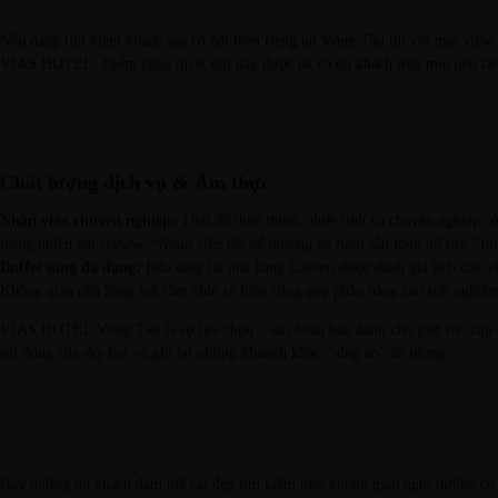
Nếu đang tìm kiếm
khách sạn có bãi biển riêng tại Vũng Tàu
thì với mặt view
VIAS HOTEL. Điểm cộng tuyệt đối này được tất cả du khách trên mọi nền tảng 
Chất lượng dịch vụ & Ẩm thực
Nhân viên chuyên nghiệp:
Thái độ thân thiện, nhiệt tình và chuyên nghiệp c
trong nhiều bài review.
“Nhân viên rất dễ thương và luôn sẵn lòng hỗ trợ,”
một
Buffet sáng đa dạng:
Bữa sáng tại
nhà hàng Garden
được đánh giá tích cực v
Không gian nhà hàng với tầm nhìn ra biển cũng góp phần nâng cao trải nghiệ
VIAS HOTEL Vũng Tàu là sự lựa chọn 5 sao hoàn hảo dành cho giới trẻ, cặp 
sôi động của sky bar và ghi lại những khoảnh khắc “sống ảo” ấn tượng.
Hay những du khách đam mê cái đẹp tìm kiếm một không gian nghỉ dưỡng có gu