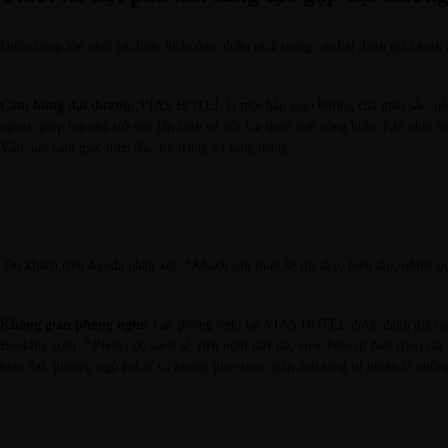
Điểm cộng lớn nhất và được nhắc đến nhiều nhất trong các bài đánh giá chín
Cảm hứng đại dương:
VIAS HOTEL là một bản giao hưởng của màu sắc, nổi b
ngoài, giúp tòa nhà trở nên lấp lánh và nổi bật dưới ánh nắng biển. Khi nhì
Vân, tạo cảm giác hiện đại, trẻ trung và sang trọng.
Du khách trên Agoda nhận xét:
“Khách sạn thiết kế rất đẹp, hiện đại, nhiều 
Không gian phòng nghỉ:
Các phòng nghỉ tại VIAS HOTEL được đánh giá cao về
Booking.com:
“Phòng ốc sạch sẽ, tiện nghi đầy đủ, view biển từ ban công rất 
hiện đại, giường ngủ êm ái và không gian tràn ngập ánh sáng tự nhiên là nhữn