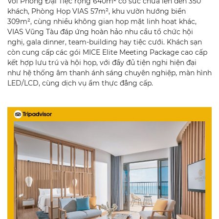
Với Phòng Đại Tiệc rộng 640m² có sức chứa lên đến 350
khách, Phòng Họp VIAS 57m², khu vườn hướng biển
309m², cùng nhiều không gian họp mặt linh hoạt khác,
VIAS Vũng Tàu đáp ứng hoàn hảo nhu cầu tổ chức hội
nghị, gala dinner, team-building hay tiệc cưới. Khách sạn
còn cung cấp các gói MICE Elite Meeting Package cao cấp
kết hợp lưu trú và hội họp, với đầy đủ tiện nghi hiện đại
như hệ thống âm thanh ánh sáng chuyên nghiệp, màn hình
LED/LCD, cùng dịch vụ ẩm thực đẳng cấp.