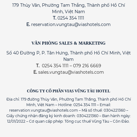
179 Thùy Vân, Phường Tam Thắng, Thành phố Hồ Chí
Minh, Việt Nam
T.
0254 354 1111
E.
reservation.vungtau@viashotels.com
VĂN PHÒNG SALES & MARKETING
Số 40 Đường P, P. Tân Hưng, Thành phố Hồ Chí Minh, Việt
Nam
T.
0254 354 1111 – 079 216 6669
E.
sales.vungtau@viashotels.com
CÔNG TY CỔ PHẦN VIAS VŨNG TÀU HOTEL
Địa chỉ: 179 đường Thùy Vân, Phường Tam Thắng, Thành phố Hồ Chí
Minh, Việt Nam – Hotline: 0254 354 1111 – Email:
reservation.vungtau@viashotels.com – Mã số thuế: 0304221360 –
Giấy chứng nhận đăng ký kinh doanh: 0304221360 – Ban hành ngày:
12/01/2022 – Cơ quan cấp phép: Tổng cục thuế Vũng Tàu – Côn Đảo.