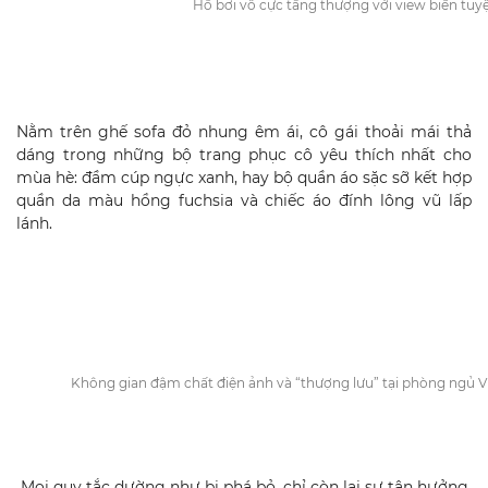
Hồ bơi vô cực tầng thượng với view biển tuy
Nằm trên ghế sofa đỏ nhung êm ái, cô gái thoải mái thả
dáng trong những bộ trang phục cô yêu thích nhất cho
mùa hè: đầm cúp ngực xanh, hay bộ quần áo sặc sỡ kết hợp
quần da màu hồng fuchsia và chiếc áo đính lông vũ lấp
lánh.
Không gian đậm chất điện ảnh và “thượng lưu” tại phòng ngủ Vic
Mọi quy tắc dường như bị phá bỏ, chỉ còn lại sự tận hưởng