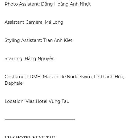
Photo Assistant: Đặng Hoàng Anh Nhựt
Assistant Camera: Má Long
Styling Assistant: Tran Anh Kiet
Starring: Hằng Nguyễn
Costume: PDMH, Maison De Nude Swim, Lê Thanh Hòa,
Daphale
Location: Vias Hotel Vũng Tàu
————————————————-
𝐕𝐈𝐀𝐒 𝐇𝐎𝐓𝐄𝐋 𝐕𝐔𝐍𝐆 𝐓𝐀𝐔