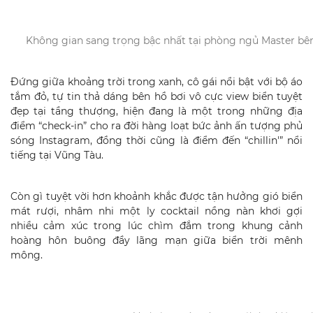
Không gian sang trọng bậc nhất tại phòng ngủ Master bên 
Đứng giữa khoảng trời trong xanh, cô gái nổi bật với bộ áo
tắm đỏ, tự tin thả dáng bên hồ bơi vô cực view biển tuyệt
đẹp tại tầng thượng, hiện đang là một trong những địa
điểm “check-in” cho ra đời hàng loạt bức ảnh ấn tượng phủ
sóng Instagram, đồng thời cũng là điểm đến “chillin'” nổi
tiếng tại Vũng Tàu.
Còn gì tuyệt vời hơn khoảnh khắc được tận hưởng gió biển
mát rượi, nhâm nhi một ly cocktail nồng nàn khơi gợi
nhiều cảm xúc trong lúc chìm đắm trong khung cảnh
hoàng hôn buông đầy lãng mạn giữa biển trời mênh
mông.