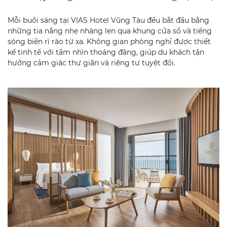
Mỗi buổi sáng tại VIAS Hotel Vũng Tàu đều bắt đầu bằng
những tia nắng nhẹ nhàng len qua khung cửa sổ và tiếng
sóng biển rì rào từ xa. Không gian phòng nghỉ được thiết
kế tinh tế với tầm nhìn thoáng đãng, giúp du khách tận
hưởng cảm giác thư giãn và riêng tư tuyệt đối.