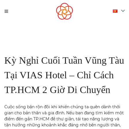
Kỳ Nghỉ Cuối Tuần Vũng Tàu
Tại VIAS Hotel – Chỉ Cách
TP.HCM 2 Giờ Di Chuyển
Cuộc sống bận rộn đôi khi khiến chúng ta quên dành thời
gian cho bản thân và gia đình. Nếu bạn đang tìm kiếm một
điểm đến gần TP.HCM để thư giãn, tái tạo năng lượng và
tận hưởng những khoảnh khắc đáng nhớ bên người thân,