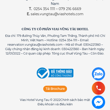
Nam
T.
0254 354 1111 – 079 216 6669
E.
sales.vungtau@viashotels.com
CÔNG TY CỔ PHẦN VIAS VŨNG TÀU HOTEL
Địa chỉ: 179 đường Thùy Vân, Phường Tam Thắng, Thành phố Hồ Chí
Minh, Việt Nam – Hotline: 0254 354 1111 – Email:
reservation.vungtau@viashotels.com – Mã số thuế: 0304221360 –
Giấy chứng nhận đăng ký kinh doanh: 0304221360 – Ban hành ngày:
12/01/2022 – Cơ quan cấp phép: Tổng cục thuế Vũng Tàu – Côn Đảo.
Tải Brochure
Vias Hotel Vung Tau © 2022
Chính sách bảo mật
Điều khoản và điều kiện