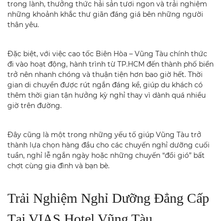
trong lành, thưởng thức hải sản tươi ngon và trải nghiệm
những khoảnh khắc thư giãn đáng giá bên những người
thân yêu.
Đặc biệt, với việc cao tốc Biên Hòa – Vũng Tàu chính thức
đi vào hoạt động, hành trình từ TP.HCM đến thành phố biển
trở nên nhanh chóng và thuận tiện hơn bao giờ hết. Thời
gian di chuyển được rút ngắn đáng kể, giúp du khách có
thêm thời gian tận hưởng kỳ nghỉ thay vì dành quá nhiều
giờ trên đường.
Đây cũng là một trong những yếu tố giúp Vũng Tàu trở
thành lựa chọn hàng đầu cho các chuyến nghỉ dưỡng cuối
tuần, nghỉ lễ ngắn ngày hoặc những chuyến “đổi gió” bất
chợt cùng gia đình và bạn bè.
Trải Nghiệm Nghỉ Dưỡng Đẳng Cấp
Tại VIAS Hotel Vũng Tàu