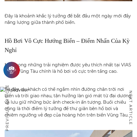
Đây là khoảnh khắc lý tưởng để bắt đầu một ngày mới đầy
năng lượng giữa thành phố biển.
Hồ Bơi Vô Cực Hướng Biển – Điểm Nhấn Của Kỳ
Nghỉ
Một trong những trải nghiệm được yêu thích nhất tại VIAS
Hotel Vũng Tàu chính là hồ bơi vô cực trên tầng cao.
PREVIOUS ARTICLE
Từ đây, du khách có thể ngắm nhìn đường chân trời nơi
NEXT ARTICLE
biển và trời giao nhau, tận hưởng làn gió mát từ đại dương
và lưu giữ những bức ảnh check-in ấn tượng. Buổi chiều
cũng là thời điểm lý tưởng để thư giãn bên hồ bơi và
chiêm ngưỡng vẻ đẹp của hoàng hôn trên biển Vũng Tàu.