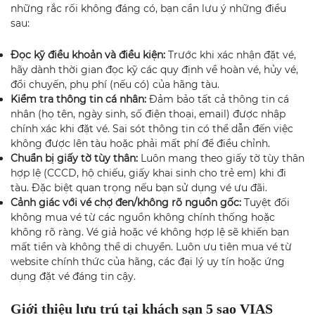
những rắc rối không đáng có, bạn cần lưu ý những điều
sau:
Đọc kỹ điều khoản và điều kiện:
Trước khi xác nhận đặt vé,
hãy dành thời gian đọc kỹ các quy định về hoàn vé, hủy vé,
đổi chuyến, phụ phí (nếu có) của hãng tàu.
Kiểm tra thông tin cá nhân:
Đảm bảo tất cả thông tin cá
nhân (họ tên, ngày sinh, số điện thoại, email) được nhập
chính xác khi đặt vé. Sai sót thông tin có thể dẫn đến việc
không được lên tàu hoặc phải mất phí để điều chỉnh.
Chuẩn bị giấy tờ tùy thân:
Luôn mang theo giấy tờ tùy thân
hợp lệ (CCCD, hộ chiếu, giấy khai sinh cho trẻ em) khi đi
tàu. Đặc biệt quan trọng nếu bạn sử dụng vé ưu đãi.
Cảnh giác với vé chợ đen/không rõ nguồn gốc:
Tuyệt đối
không mua vé từ các nguồn không chính thống hoặc
không rõ ràng. Vé giả hoặc vé không hợp lệ sẽ khiến bạn
mất tiền và không thể di chuyển. Luôn ưu tiên mua vé từ
website chính thức của hãng, các đại lý uy tín hoặc ứng
dụng đặt vé đáng tin cậy.
Giới thiệu lưu trú tại khách sạn 5 sao VIAS