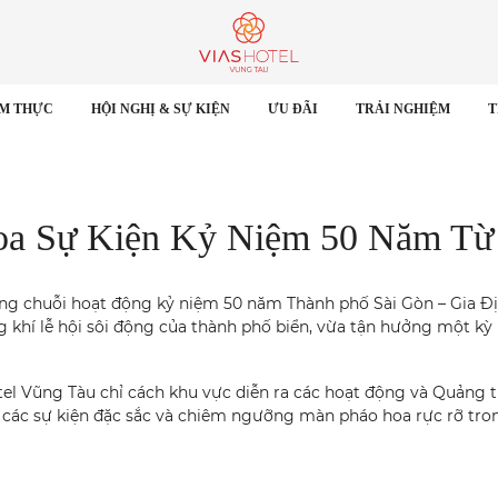
M THỰC
HỘI NGHỊ & SỰ KIỆN
ƯU ĐÃI
TRẢI NGHIỆM
T
a Sự Kiện Kỷ Niệm 50 Năm Từ
ong chuỗi hoạt động kỷ niệm 50 năm Thành phố Sài Gòn – Gia Đị
 khí lễ hội sôi động của thành phố biển, vừa tận hưởng một kỳ n
Hotel Vũng Tàu chỉ cách khu vực diễn ra các hoạt động và Quảng
 các sự kiện đặc sắc và chiêm ngưỡng màn pháo hoa rực rỡ tro