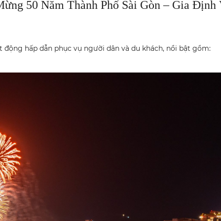
Mừng 50 Năm Thành Phố Sài Gòn – Gia Định
ạt động hấp dẫn phục vụ người dân và du khách, nổi bật gồm: