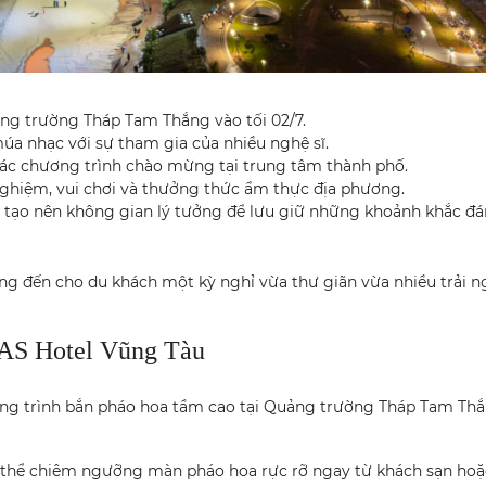
ng trường Tháp Tam Thắng vào tối 02/7.
úa nhạc với sự tham gia của nhiều nghệ sĩ.
các chương trình chào mừng tại trung tâm thành phố.
 nghiệm, vui chơi và thưởng thức ẩm thực địa phương.
, tạo nên không gian lý tưởng để lưu giữ những khoảnh khắc đá
ang đến cho du khách một kỳ nghỉ vừa thư giãn vừa nhiều trải 
AS Hotel Vũng Tàu
g trình bắn pháo hoa tầm cao tại Quảng trường Tháp Tam Thắn
ó thể chiêm ngưỡng màn pháo hoa rực rỡ ngay từ khách sạn hoặ