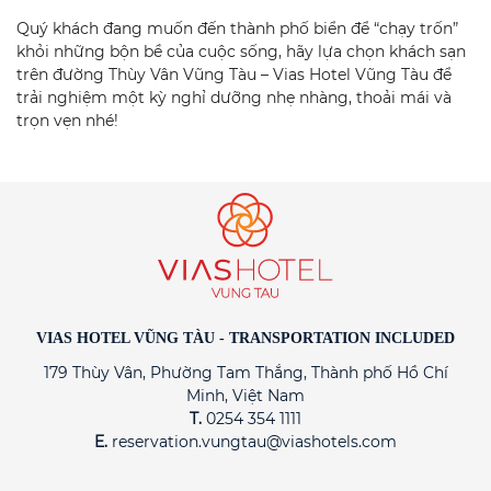
Quý khách đang muốn đến thành phố biển để “chạy trốn”
khỏi những bộn bề của cuộc sống, hãy lựa chọn k
hách sạn
trên đường Thùy Vân Vũng Tàu
–
Vias Hotel Vũng Tàu
để
trải nghiệm một kỳ nghỉ dưỡng nhẹ nhàng, thoải mái và
trọn vẹn nhé!
VIAS HOTEL VŨNG TÀU - TRANSPORTATION INCLUDED
179 Thùy Vân, Phường Tam Thắng, Thành phố Hồ Chí
Minh, Việt Nam
T.
0254 354 1111
E.
reservation.vungtau@viashotels.com