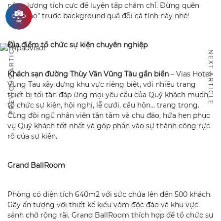
năng lượng tích cực để luyện tập chăm chỉ. Đừng quên
“sống ảo” trước background quá đỗi cá tính này nhé!
PREVIOUS ARTICLE
Địa điểm tổ chức sự kiện chuyên nghiệp
NEXT ARTICLE
Khách sạn đường Thùy Vân Vũng Tàu gần biển
– Vias Hotel
Vung Tau xây dựng khu vực riêng biệt, với nhiều trang
thiết bị tối tân đáp ứng mọi yêu cầu của Quý khách muốn
tổ chức sự kiện, hội nghị, lễ cưới, cầu hôn… trang trọng.
Cùng đội ngũ nhân viên tận tâm và chu đáo, hứa hẹn phục
vụ Quý khách tốt nhất và góp phần vào sự thành công rực
rỡ của sự kiện.
Grand BallRoom
Phòng có diện tích 640m2 với sức chứa lên đến 500 khách.
Gây ấn tượng với thiết kế kiểu vòm độc đáo và khu vực
sảnh chờ rộng rãi, Grand BallRoom thích hợp để tổ chức sự