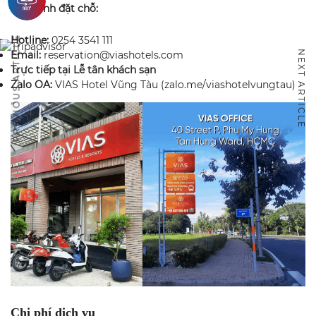
Các kênh đặt chỗ:
Hotline:
0254 3541 111
PREVIOUS ARTICLE
NEXT ARTICLE
Email:
reservation@viashotels.com
Trực tiếp tại Lễ tân khách sạn
Zalo OA:
VIAS Hotel Vũng Tàu (zalo.me/viashotelvungtau)
Chi phí dịch vụ