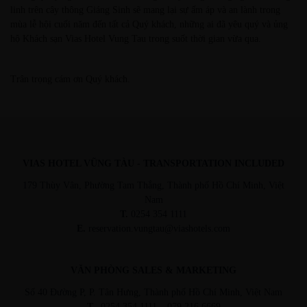
linh trên cây thông Giáng Sinh sẽ mang lại sự ấm áp và an lành trong
mùa lễ hội cuối năm đến tất cả Quý khách, những ai đã yêu quý và ủng
hộ Khách sạn Vias Hotel Vung Tau trong suốt thời gian vừa qua.
Trân trọng cám ơn Quý khách.
VIAS HOTEL VŨNG TÀU - TRANSPORTATION INCLUDED
179 Thùy Vân, Phường Tam Thắng, Thành phố Hồ Chí Minh, Việt
Nam
T.
0254 354 1111
E.
reservation.vungtau@viashotels.com
VĂN PHÒNG SALES & MARKETING
Số 40 Đường P, P. Tân Hưng, Thành phố Hồ Chí Minh, Việt Nam
T.
0254 354 1111 – 079 216 6669