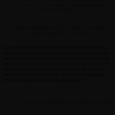
Ông Ari Wibowo, Giám đốc Khách sạn thực hiện nghi lễ thắp sáng cây thông
Noel vào ngày 3/12/2022
Những chú gấu Teddy xuất hiện xinh xắn trên cây thông Noel, biểu trưng của
chương trình thiện nguyện “Vias – Heart of Gold”
Hoà cùng không khí hân hoan và tiếng đồng thanh đếm ngược của tất cả
khách tham dự tại buổi lễ, Giám đốc Khách sạn – Ông Ari Wibowo thực
hiện nghi lễ thắp sáng cây thông Noel lớn tại tiền sảnh, đánh dấu sự khởi
động cho chuỗi các hoạt động mừng mùa lễ hội rộn ràng và sum vầy ấm
áp cuối năm. Đặc biệt, tiết mục cắt bánh khúc cây Giáng Sinh – biểu
trưng cho những điều an lành và may mắn đã mang lại nhiều sự phấn
khích và bất ngờ cho các em bé khi lần đầu chứng kiến.
Ông Ari Wibowo, Giám đốc Khách sạn Vias Vũng Tàu thực hiện cắt bánh k