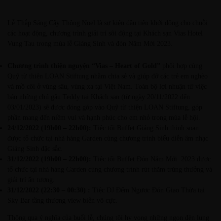
Lễ Thắp Sáng Cây Thông Noel là sự kiện đầu tiên khởi động cho chuỗi
các hoạt động, chương trình giải trí sôi động tại Khách sạn Vias Hotel
Vung Tau trong mùa lễ Giáng Sinh và đón Năm Mới 2023.
Chương trình thiện nguyện “Vias – Heart of Gold”
phối hợp cùng
Quỹ từ thiện LOAN Stiftung nhằm chia sẻ và giúp đỡ các trẻ em nghèo
và mồ côi ở vùng sâu, vùng xa tại Việt Nam. Toàn bộ lợi nhuận từ việc
bán những chú gấu Teddy tại Khách sạn (từ ngày 20/11/2022 đến
03/01/2023) sẽ được đóng góp vào Quỹ từ thiện LOAN Stiftung, góp
phần mang đến niềm vui và hạnh phúc cho em nhỏ trong mùa lễ hội.
24/12/2022 (19h00 – 22h00):
Tiệc tối Buffet Giáng Sinh thịnh soạn
được tổ chức tại nhà hàng Garden cùng chương trình biểu diễn âm nhạc
Giáng Sinh đặc sắc.
31/12/2022 (19h00 – 22h00):
Tiệc tối Buffet Đón Năm Mới 2023 được
tổ chức tại nhà hàng Garden cùng chương trình rút thăm trúng thưởng và
giải trí ấn tượng.
31/12/2022 (22:30 – 00:30) :
Tiệc DJ Đếm Ngược Đón Giao Thừa tại
Sky Bar tầng thượng view biển vô cực.
Thông qua ý nghĩa của buổi lễ, chúng tôi hy vọng những ngọn đèn lung