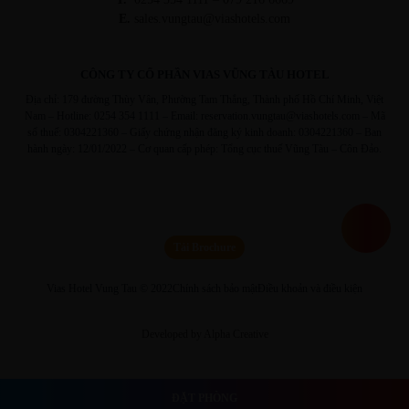
E.
sales.vungtau@viashotels.com
CÔNG TY CỔ PHẦN VIAS VŨNG TÀU HOTEL
Địa chỉ: 179 đường Thùy Vân, Phường Tam Thắng, Thành phố Hồ Chí Minh, Việt
Nam – Hotline: 0254 354 1111 – Email: reservation.vungtau@viashotels.com – Mã
số thuế: 0304221360 – Giấy chứng nhận đăng ký kinh doanh: 0304221360 – Ban
hành ngày: 12/01/2022 – Cơ quan cấp phép: Tổng cục thuế Vũng Tàu – Côn Đảo.
Tải Brochure
Vias Hotel Vung Tau © 2022
Chính sách bảo mật
Điều khoản và điều kiện
Developed by Alpha Creative
ĐẶT PHÒNG