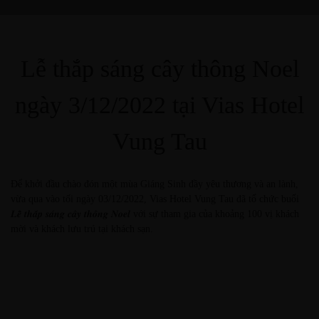
Lễ thắp sáng cây thông Noel
ngày 3/12/2022 tại Vias Hotel
Vung Tau
Để khởi đầu chào đón một mùa Giáng Sinh đầy yêu thương và an lành,
vừa qua vào tối ngày 03/12/2022, Vias Hotel Vung Tau đã tổ chức buổi
𝑳𝒆̂̃ 𝒕𝒉𝒂̆́𝒑 𝒔𝒂́𝒏𝒈 𝒄𝒂̂𝒚 𝒕𝒉𝒐̂𝒏𝒈 𝑵𝒐𝒆𝒍 với sự tham gia của khoảng 100 vị khách
mời và khách lưu trú tại khách sạn.