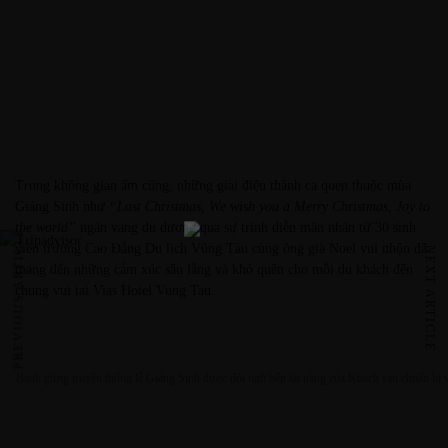
Trong không gian ấm cúng, những giai điệu thánh ca quen thuộc mùa
Giáng Sinh như
“Last Christmas, We wish you a Merry Christmas, Joy to
the world”
ngân vang du dương qua sự trình diễn mãn nhãn từ 30 sinh
PREVIOUS ARTICLE
viên trường Cao Đẳng Du lịch Vũng Tàu cùng ông già Noel vui nhộn đã
NEXT ARTICLE
mang đến những cảm xúc sâu lắng và khó quên cho mỗi du khách đến
chung vui tại Vias Hotel Vung Tau.
Bánh gừng truyền thống lễ Giáng Sinh được đội ngũ bếp tài năng của Khách sạn chuẩn bị vô