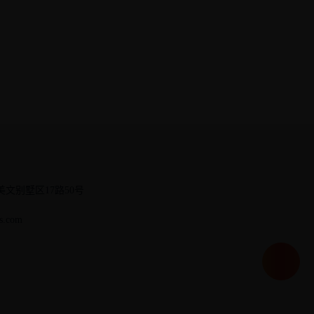
‹
›
Lobby Lou
文别墅区17路50号
s.com