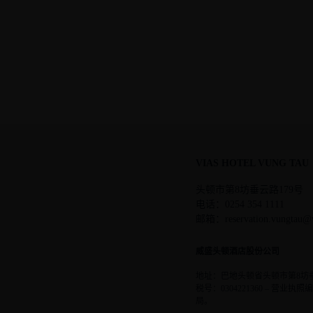
完美的烹饪世界
Garden Restaurant
VIAS HOTEL VUNG TAU
头顿市第8坊垂云路179号
电话：0254 354 1111
邮箱：reservation.vungtau@v
威盛头顿酒店股份公司
地址：巴地头顿省头顿市第8坊垂云路179号 –
税号：0304221360 – 营业执照
局。