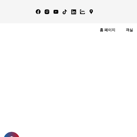
홈 페이지
객실
UNCATEGORIZED
휴식을 위한 붕따우의 5성급 
붕따우 해안도시는 피곤한 기간을 마치고 휴식을 취하
음껏 체크인을 위한 사진촬영을 하기 위해 바다뷰를 갖
07/22/2022