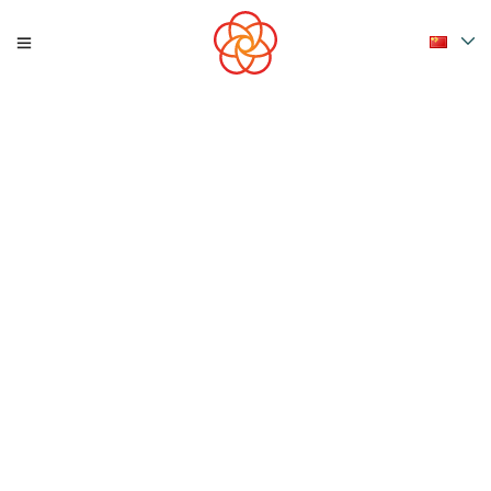
UNCATEGORIZED
头顿市最适合度假且豪华的五大五星
级酒店！
头顿海滨城市是许多年轻人在劳碌工作一天后选择放松的绝佳旅游
目的地。来到头顿，你会 […]
07/21/2022