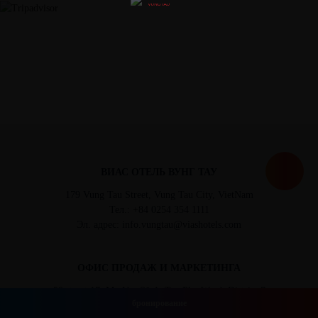
07/23/2022
ВИАС ОТЕЛЬ ВУНГ ТАУ
179 Vung Tau Street, Vung Tau City, VietNam
Тел.: +84 0254 354 1111
Эл. адрес: info.vungtau@viashotels.com
ОФИС ПРОДАЖ И МАРКЕТИНГА
50 street 17, My Van S1-1, Tan Phu Ward, District 7
бронирование
Горячая линия: 028 888 99 579