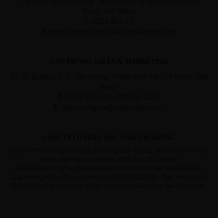
179 Thùy Vân, Phường Tam Thắng, Thành phố Hồ Chí
Minh, Việt Nam
T.
0254 354 1111
E.
reservation.vungtau@viashotels.com
VĂN PHÒNG SALES & MARKETING
Số 40 Đường P, P. Tân Hưng, Thành phố Hồ Chí Minh, Việt
Nam
T.
0254 354 1111 – 079 216 6669
E.
sales.vungtau@viashotels.com
CÔNG TY CỔ PHẦN VIAS VŨNG TÀU HOTEL
Địa chỉ: 179 đường Thùy Vân, Phường Tam Thắng, Thành phố Hồ Chí
Minh, Việt Nam – Hotline: 0254 354 1111 – Email:
reservation.vungtau@viashotels.com – Mã số thuế: 0304221360 –
Giấy chứng nhận đăng ký kinh doanh: 0304221360 – Ban hành ngày:
12/01/2022 – Cơ quan cấp phép: Tổng cục thuế Vũng Tàu – Côn Đảo.