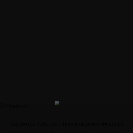
UNCATEGORIZED
Top 5 Khách sạn 5 sao Vũng Tàu đẳng cấp nhất
để nghỉ dưỡng
Top 5 Khách sạn 5 sao sang chảnh đẹp nhất Vũng Tàu
Thành phố biển Vũng Tàu là địa điểm du lịch tuyệt vời được
nhiều bạn trẻ lựa chọn để nghỉ dưỡng sau những ngày làm
việc mệt mỏi. […]
05/17/2022
VIAS HOTEL VŨNG TÀU - TRANSPORTATION INCLUDED