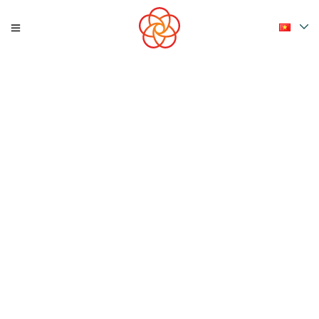
TIN TỨC
Đặc Sản Bánh Bông Lan Trứng Muối
Tại VIAS Hotel Vũng Tàu
Nhắc đến Vũng Tàu, bánh bông lan trứng muối luôn là một
trong những đặc sản được du khách yêu thích và lựa chọn
mang về sau mỗi chuyến đi. Giờ đây, Quý khách có thể dễ
dàng mua bánh […]
07/31/2026