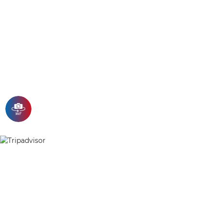
tốc Biên Hòa – Vũng Tàu đã chính thức thông xe, giúp rút
ngắn đáng kể thời gian di chuyển từ TP.HCM đến Vũng Tàu.
Đây được […]
05/31/2026
TIN TỨC
Du Lịch Vũng Tàu Mùa Hè Với Trải
Nghiệm Nghỉ Dưỡng Trọn Vẹn Tại
VIAS Hotel Vũng Tàu
Du Lịch Vũng Tàu Mùa Hè Với Trải Nghiệm Nghỉ Dưỡng
Trọn Vẹn Tại VIAS Hotel Vũng Tàu Mùa hè là thời điểm lý
tưởng để lên kế hoạch du lịch và tận hưởng không khí biển
trong lành. Đặc […]