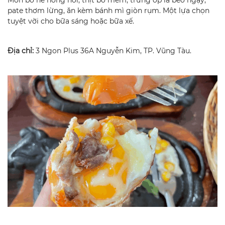
Món bò né nóng hổi, thịt bò mềm, trứng ốp la béo ngậy,
pate thơm lừng, ăn kèm bánh mì giòn rụm. Một lựa chọn
tuyệt vời cho bữa sáng hoặc bữa xế.
Địa chỉ:
3 Ngon Plus 36A Nguyễn Kim, TP. Vũng Tàu.