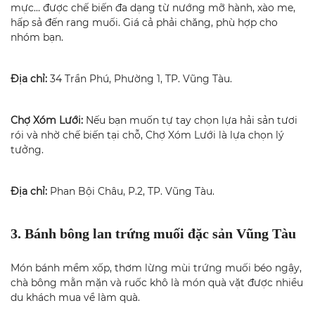
mực… được chế biến đa dạng từ nướng mỡ hành, xào me,
hấp sả đến rang muối. Giá cả phải chăng, phù hợp cho
nhóm bạn.
Địa chỉ:
34 Trần Phú, Phường 1, TP. Vũng Tàu.
Chợ Xóm Lưới:
Nếu bạn muốn tự tay chọn lựa hải sản tươi
rói và nhờ chế biến tại chỗ, Chợ Xóm Lưới là lựa chọn lý
tưởng.
Địa chỉ:
Phan Bội Châu, P.2, TP. Vũng Tàu.
3. Bánh bông lan trứng muối đặc sản Vũng Tàu
Món bánh mềm xốp, thơm lừng mùi trứng muối béo ngậy,
chà bông mằn mặn và ruốc khô là món quà vặt được nhiều
du khách mua về làm quà.