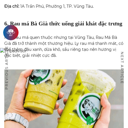
Địa chỉ:
1A Trần Phú, Phường 1, TP. Vũng Tàu.
6. Rau má Bà Già thức uống giải khát đặc trưng
Món rau má quen thuộc nhưng tại Vũng Tàu, Rau Má Bà
Già đã trở thành một thương hiệu. Ly rau má thanh mát, có
PREVIOUS ARTICLE
thể thêm đậu xanh, dừa khô, sầu riêng tạo nên hương vị
NEXT ARTICLE
đặc biệt, giải nhiệt cực đã.