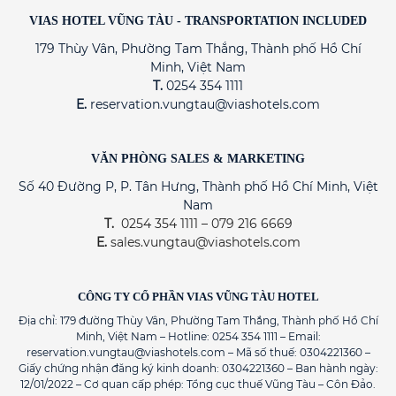
VIAS HOTEL VŨNG TÀU - TRANSPORTATION INCLUDED
179 Thùy Vân, Phường Tam Thắng, Thành phố Hồ Chí
Minh, Việt Nam
T.
0254 354 1111
E.
reservation.vungtau@viashotels.com
VĂN PHÒNG SALES & MARKETING
Số 40 Đường P, P. Tân Hưng, Thành phố Hồ Chí Minh, Việt
Nam
T.
0254 354 1111 – 079 216 6669
E.
sales.vungtau@viashotels.com
CÔNG TY CỔ PHẦN VIAS VŨNG TÀU HOTEL
Địa chỉ: 179 đường Thùy Vân, Phường Tam Thắng, Thành phố Hồ Chí
Minh, Việt Nam – Hotline: 0254 354 1111 – Email:
reservation.vungtau@viashotels.com – Mã số thuế: 0304221360 –
Giấy chứng nhận đăng ký kinh doanh: 0304221360 – Ban hành ngày:
12/01/2022 – Cơ quan cấp phép: Tổng cục thuế Vũng Tàu – Côn Đảo.