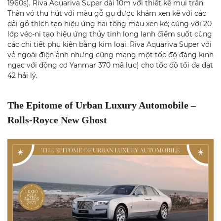
1960s), Riva Aquariva Super dài 10m với thiết kế mui trần.
Thân vỏ thu hút với màu gỗ gụ được khảm xen kẽ với các
dải gỗ thích tạo hiệu ứng hai tông màu xen kẽ; cùng với 20
lớp véc-ni tạo hiệu ứng thủy tinh long lanh điểm suốt cùng
các chi tiết phụ kiện bằng kim loại. Riva Aquariva Super với
vẻ ngoài điện ảnh nhưng cũng mang một tốc độ đáng kinh
ngạc với động cơ Yanmar 370 mã lực) cho tốc độ tối đa đạt
42 hải lý.
The Epitome of Urban Luxury Automobile –
Rolls-Royce New Ghost