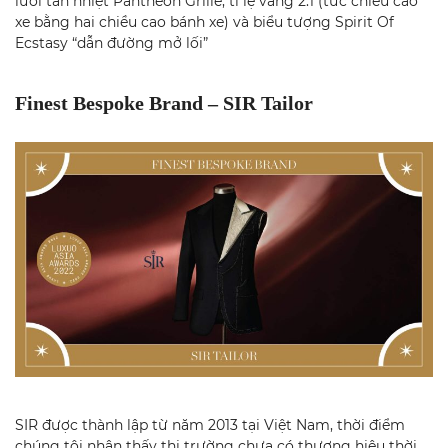
lưới tản nhiệt Pantheon Grille, tỉ lệ vàng 2:1 (tức chiều cao
xe bằng hai chiều cao bánh xe) và biểu tượng Spirit Of
Ecstasy “dẫn đường mở lối”
Finest Bespoke Brand – SIR Tailor
SIR được thành lập từ năm 2013 tại Việt Nam, thời điểm
chúng tôi nhận thấy thị trường chưa có thương hiệu thời