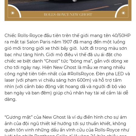
Chiếc Rolls-Royce đầu tiên trên thế giới mang tên 40/50HP
ra mắt tại Salon Paris năm 1907 đã mang đến một luồng
gió mới trong giới xe thời bấy giờ. lướt đi trong màu sơn
bạc như tàng hình. Giới mộ điệu vì thế đã ưu ái đặt cho
chiếc xe biệt danh “Ghost” tức “bóng ma”, gắn với dòng xe
cho tới ngày nay. Hiện New Ghost là mẫu xe mang nhiều
công nghệ tiên tiến nhất của #RollsRoyce. Đèn pha LED và
laser (với phạm vi chiếu sáng hơn 600m) và hỗ trợ tầm
nhìn (với cảnh báo động vật hoang dã và người đi bộ vào
ban ngày và ban đêm) giúp chủ nhân hay tài xế cầm lái dễ
dàng.
“Gương mặt” của New Ghost là ví dụ điển hình cho sự ám
ảnh của đội ngũ thiết kế hướng tới sự thuần khiết, không
quên tôn vinh những dấu ấn vĩnh cửu của Rolls-Royce như