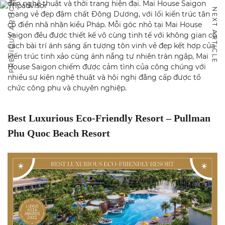
PREVIOUS ARTICLE
đến nghệ thuật và thời trang hiện đại. Mai House Saigon
NEXT ARTICLE
mang vẻ đẹp đậm chất Đông Dương, với lối kiến trúc tân
cổ điển nhã nhặn kiểu Pháp. Mỗi góc nhỏ tại Mai House
Saigon đều được thiết kế vô cùng tinh tế với không gian có
cách bài trí ánh sáng ấn tượng tôn vinh vẻ đẹp kết hợp của
kiến trúc tinh xảo cùng ánh nắng tự nhiên tràn ngập, Mai
House Saigon chiếm được cảm tình của công chúng với
nhiều sự kiện nghệ thuật và hội nghị đẳng cấp được tổ
chức công phu và chuyên nghiệp.
Best Luxurious Eco-Friendly Resort – Pullman
Phu Quoc Beach Resort