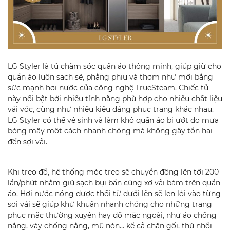
LG Styler là tủ chăm sóc quần áo thông minh, giúp giữ cho
quần áo luôn sạch sẽ, phẳng phiu và thơm như mới bằng
sức mạnh hơi nước của công nghệ TrueSteam. Chiếc tủ
này nổi bật bởi nhiều tính năng phù hợp cho nhiều chất liệu
vải vóc, cũng như nhiều kiểu dáng phục trang khác nhau.
LG Styler có thể vệ sinh và làm khô quần áo bị ướt do mưa
bóng mây một cách nhanh chóng mà không gây tổn hại
đến sợi vải.
Khi treo đồ, hệ thống móc treo sẽ chuyển động lên tới 200
lần/phút nhằm giũ sạch bụi bẩn cùng xơ vải bám trên quần
áo. Hơi nước nóng được thổi từ dưới lên sẽ len lỏi vào từng
sợi vải sẽ giúp khử khuẩn nhanh chóng cho những trang
phục mặc thường xuyên hay đồ mặc ngoài, như áo chống
nắng, váy chống nắng, mũ nón… kể cả chăn gối, thú nhồi