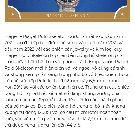
Piaget – Piaget Polo Skeleton được ra mắt vào đầu năm
2021, sau đó tiếp tục được bổ sung vào cuối năm 2021 và
đầu năm 2022 với các phiên bản jewelry và kim loại quý.
Piaget Polo Skeleton là phiên bản đồng hồ skeleton pha
trộn giữa chất thể thao với phong cách Emperador. Piaget
Polo Skeleton mới hiện diện với vẻ ngoài vô cùng cá tính
và không kém phần sang trọng nhờ bộ vỏ thép quen thuộc
của bộ sưu tập Polo kích cỡ 42mm, dày 6,5mm – mỏng
hơn 30% so với các phiên bản hiện có. Trung tâm của chiếc
đồng hồ này là thiết kế mặt số dạng khung xương chải
satin có bố cục đẹp mắt, khéo léo tiết lộ các thành phần
của bộ máy cơ. Đặc biệt, đồng hồ trang bị bộ máy khung
xương tự động 1200S1 với cơ cấu microrotor hoàn toàn
mới, với siêu mỏng với chiều dày chỉ là 2,4mm, nhưng dự
trữ được năng lượng lên đến 44 giờ.