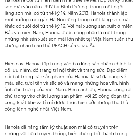
Hanoia ra đời từ niềm đam mê thiết kế kết hợp với kỹ thuật
sơn mài vào năm 1997 tại Bình Dương, trong một ngôi
làng sơn mài có từ thế kỷ 14. Năm 2013, Hanoia thành lập
một xưởng mới gần Hà Nội cũng trong một làng sơn mài
khác có tuổi đời từ thế kỷ 16. Với hai xưởng sản xuất ở miền
Bắc và miền Nam, Hanoia được công nhận là một trong
những nhà sản xuất sơn mài lớn nhất tại Việt Nam tuân thủ
chứng nhận tuân thủ REACH của Châu Âu.
Hiện nay, Hanoia tập trung vào ba dòng sản phẩm chính là
đồ lưu niệm, đồ trang trí nội thất và trang sức. Đặc điểm
nổi bật trong các sản phẩm của Hanoia là sự đa dạng về
màu sắc, tươi tắn và sặc sỡ và mang những hoa văn, hình
ảnh đặc trưng của Việt Nam. Bên cạnh đó, Hanoia cũng rất
chú trọng vào chất lượng sản phẩm, với 25 công đoạn thủ
công khắt khe và tỉ mỉ được thực hiện bởi những thợ thủ
công lành nghề nhất Việt Nam.
Hanoia đã nâng tầm kỹ thuật sơn mài cổ truyền trên
những vật liệu truyền thống, biến chúng trở thành trung