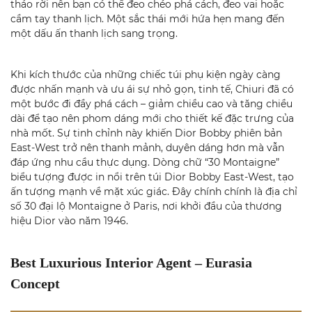
tháo rời nên bạn có thể đeo chéo phá cách, đeo vai hoặc
cầm tay thanh lịch. Một sắc thái mới hứa hẹn mang đến
một dấu ấn thanh lịch sang trọng.
Khi kích thước của những chiếc túi phụ kiện ngày càng
được nhấn mạnh và ưu ái sự nhỏ gọn, tinh tế, Chiuri đã có
một bước đi đầy phá cách – giảm chiều cao và tăng chiều
dài để tạo nên phom dáng mới cho thiết kế đặc trưng của
nhà mốt. Sự tinh chỉnh này khiến Dior Bobby phiên bản
East-West trở nên thanh mảnh, duyên dáng hơn mà vẫn
đáp ứng nhu cầu thực dụng. Dòng chữ “30 Montaigne”
biểu tượng được in nổi trên túi Dior Bobby East-West, tạo
ấn tượng mạnh về mặt xúc giác. Đây chính chính là địa chỉ
số 30 đại lộ Montaigne ở Paris, nơi khởi đầu của thương
hiệu Dior vào năm 1946.
Best Luxurious Interior Agent – Eurasia
Concept