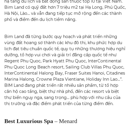
hạ tầng du lịch và bất động sản thuộc top 10 tại Việt Nam.
Bim Land có quỹ đất hơn 7 triệu m2 tại Hạ Long, Phú Quốc,
Hà Nội, Lào… và vẫn đang tiếp tục mở rộng đến các thành
phố và điểm đến du lịch tiềm năng.
Bim Land đã từng bước quy hoạch và phát triển những
vùng đất hoang sơ thành các khu đô thị, khu phức hợp du
lịch đạt tiêu chuẩn quốc tế, quy tụ những thương hiệu nghỉ
dưỡng, tổ hợp vui chơi và giải trí đẳng cấp quốc tế như
Regent Phu Quoc, Park Hyatt Phu Quoc, InterContinental
Phu Quoc Long Beach resort, Sailing Club Villas Phu Quoc,
InterContinental Halong Bay, Fraser Suites Hanoi, Citadines
Marina Halong, Crowne Plaza Vientiane, Holiday Inn Lao…”.
BIM Land đang phát triển rất nhiều sản phẩm, từ tổ hợp
căn hộ cao tầng, biệt thự nhà phố, đến các resort và biệt
thự biển nguy nga, sang trọng… phù hợp với nhu cầu của
thị trường và đặc điểm phát triển của từng điểm đến.
Best Luxurious Spa
– Menard